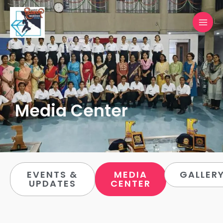
Skip
MAI
to
MEN
content
Media Center
EVENTS &
MEDIA
GALLER
UPDATES
CENTER